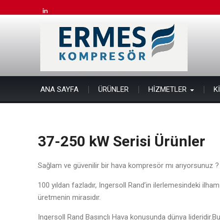
Skip
to
linkedin
content
ANA SAYFA
ÜRÜNLER
HİZMETLER
K
37-250 kW Serisi Ürünler
Sağlam ve güvenilir bir hava kompresör mı arıyorsunuz ? 
100 yıldan fazladır, Ingersoll Rand’in ilerlemesindeki ilh
üretmenin mirasıdır.
Ingersoll Rand Basınçlı Hava konusunda dünya lideridir.B