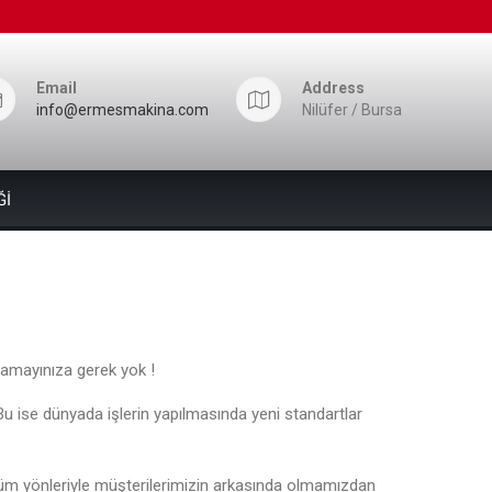
Email
Address
info@ermesmakina.com
Nilüfer / Bursa
Ğİ
ramayınıza gerek yok !
Bu ise dünyada işlerin yapılmasında yeni standartlar
 tüm yönleriyle müşterilerimizin arkasında olmamızdan