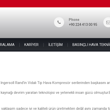
Phone
+90 224 413 00 95
İRALAMA
KARİYER
İLETİŞİM
BASINÇLI HAVA TEKNİ
Ingersoll Rand’in Vidalı Tip Hava Kompresör serilerinden başkasını a
am kaynağı devrim yaratan teknolojisi ve yetenekli insan gücü olmuştur.
u yaklaşım sadece iyi ve kaliteli ürün üretmekten değil aynı zamanda