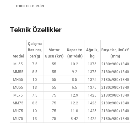
minimize eder.
Teknik Özellikler
Çalışma
Basıncı,
Motor
Kapasite
Ağırlık,
Boyutlar, UxGxY
Model
bar(g)
Gücü (kW)
(m³/dak)
kg
(mm)
ML55
7.5
55
10.2
1375
2180x980x1840
MM55
8.5
55
9.2
1375
2180x980x1840
MH55
10
55
8.5
1375
2180x980x1840
MU55
13
55
6.5
1375
2180x980x1840
ML75
7.5
75
12.9
1425
2180x980x1840
MM75
8.5
75
12.2
1425
2180x980x1840
MH75
10
75
11.0
1425
2180x980x1840
MU75
13
75
8.42
1425
2180x980x1840