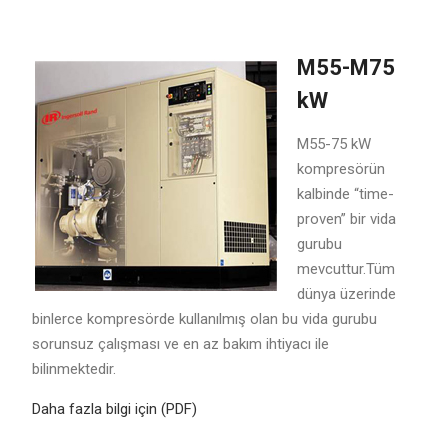
M55-M75
kW
M55-75 kW
kompresörün
kalbinde “time-
proven” bir vida
gurubu
mevcuttur.Tüm
dünya üzerinde
binlerce kompresörde kullanılmış olan bu vida gurubu
sorunsuz çalışması ve en az bakım ihtiyacı ile
bilinmektedir.
Daha fazla bilgi için (PDF)