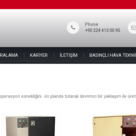
Phone
+90 224 413 00 95
İRALAMA
KARİYER
İLETİŞİM
BASINÇLI HAVA TEKNİ
 ve operasyon esnekliğini ön planda tutarak devrimci bir yaklaşım ile ü