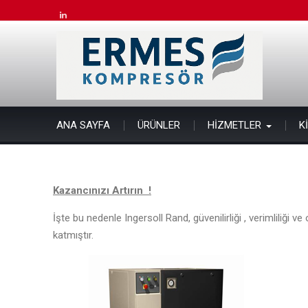
Skip
to
linkedin
content
ANA SAYFA
ÜRÜNLER
HİZMETLER
K
Kazancınızı Artırın !
İşte bu nedenle Ingersoll Rand, güvenilirliği , verimliliği
katmıştır.