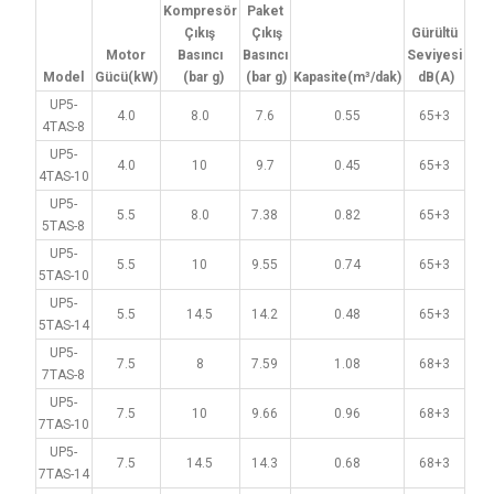
Kompresör
Paket
Çıkış
Çıkış
Gürültü
Motor
Basıncı
Basıncı
Seviyesi
Model
Gücü(kW)
(bar g)
(bar g)
Kapasite(m³/dak)
dB(A)
UP5-
4.0
8.0
7.6
0.55
65+3
4TAS-8
UP5-
4.0
10
9.7
0.45
65+3
4TAS-10
UP5-
5.5
8.0
7.38
0.82
65+3
5TAS-8
UP5-
5.5
10
9.55
0.74
65+3
5TAS-10
UP5-
5.5
14.5
14.2
0.48
65+3
5TAS-14
UP5-
7.5
8
7.59
1.08
68+3
7TAS-8
UP5-
7.5
10
9.66
0.96
68+3
7TAS-10
UP5-
7.5
14.5
14.3
0.68
68+3
7TAS-14