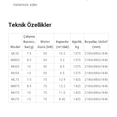
minimize eder.
Teknik Özellikler
Çalışma
Basıncı,
Motor
Kapasite
Ağırlık,
Boyutlar, UxGxY
Model
bar(g)
Gücü (kW)
(m³/dak)
kg
(mm)
ML55
7.5
55
10.2
1375
2180x980x1840
MM55
8.5
55
9.2
1375
2180x980x1840
MH55
10
55
8.5
1375
2180x980x1840
MU55
13
55
6.5
1375
2180x980x1840
ML75
7.5
75
12.9
1425
2180x980x1840
MM75
8.5
75
12.2
1425
2180x980x1840
MH75
10
75
11.0
1425
2180x980x1840
MU75
13
75
8.42
1425
2180x980x1840