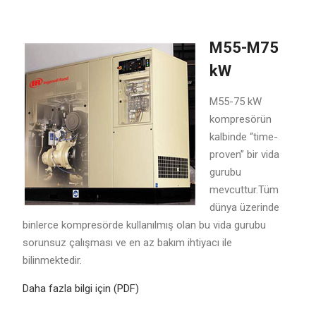
M55-M75
kW
M55-75 kW
kompresörün
kalbinde “time-
proven” bir vida
gurubu
mevcuttur.Tüm
dünya üzerinde
binlerce kompresörde kullanılmış olan bu vida gurubu
sorunsuz çalışması ve en az bakım ihtiyacı ile
bilinmektedir.
Daha fazla bilgi için (PDF)