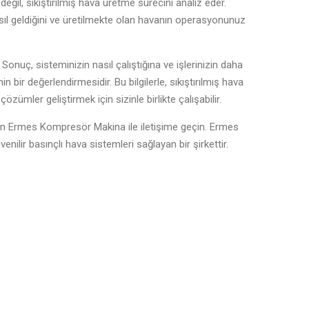
eğil, sıkıştırılmış hava üretme sürecini analiz eder.
asıl geldiğini ve üretilmekte olan havanın operasyonunuz
Sonuç, sisteminizin nasıl çalıştığına ve işlerinizin daha
in bir değerlendirmesidir. Bu bilgilerle, sıkıştırılmış hava
zümler geliştirmek için sizinle birlikte çalışabilir.
ütfen Ermes Kompresör Makina ile iletişime geçin. Ermes
ilir basınçlı hava sistemleri sağlayan bir şirkettir.