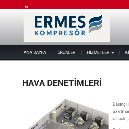
Skip
to
linkedin
content
ANA SAYFA
ÜRÜNLER
HİZMETLER
K
HAVA DENETİMLERİ
Basınçlı
azaltman
olacak ş