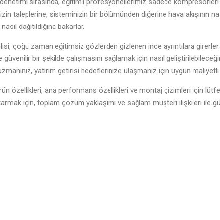
 denetimi sırasında, eğitimli profesyonellerimiz sadece kompresörleri d
izin taleplerine, sisteminizin bir bölümünden diğerine hava akışının n
asıl dağıtıldığına bakarlar.
isi, çoğu zaman eğitimsiz gözlerden gizlenen ince ayrıntılara girerler. 
e güvenilir bir şekilde çalışmasını sağlamak için nasıl geliştirilebileceğin
zmanınız, yatırım getirisi hedeflerinize ulaşmanız için uygun maliyetli çö
ürün özellikleri, ana performans özellikleri ve montaj çizimleri için l
mak için, toplam çözüm yaklaşımı ve sağlam müşteri ilişkileri ile güven