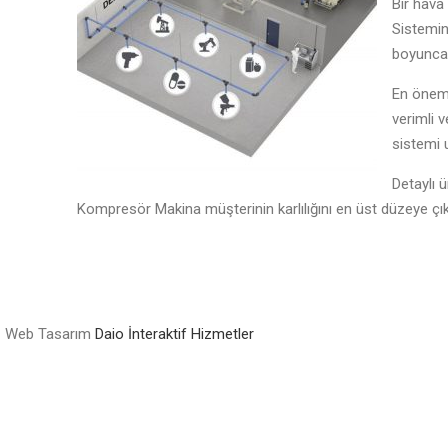
Bir hava
Sistemin
boyunca n
En öneml
verimli v
sistemi u
Detaylı 
Kompresör Makina müşterinin karlılığını en üst düzeye çıkar
Web Tasarım
Daio İnteraktif Hizmetler