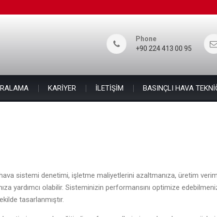
Phone
+90 224 413 00 95
İRALAMA
KARİYER
İLETİŞİM
BASINÇLI HAVA TEKNİ
 hava sistemi denetimi, işletme maliyetlerini azaltmanıza, üretim verim
ıza yardımcı olabilir. Sisteminizin performansını optimize edebilmen
ekilde tasarlanmıştır.