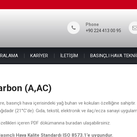
Phone
+90 224 413 00 95
İRALAMA
KARİYER
İLETİŞİM
BASINÇLI HAVA TEKNİ
arbon (A,AC)
tre, basınçlı hava içerisindeki yağ buharı ve kokuları özelliğine sahipt
dadır (21°C’de). Gıda, tekstil, elektronik ve ilaç/ecza sanayi uygula
ellikleri içeren PDF dökümanına buradan ulaşabilirsiniz.
Basınçlı Hava Kalite Standardı ISO 8573.1’e uygundur.