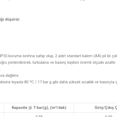
liği düşürür.
 IP55 koruma sınıfına sahip olup, 2 adet standart kalem (AA) pil ile çal
 doğru yönlendirerek, türbülansı ve basınç kaybını önemli ölçüde azaltır.
.
va dağılımı.
eskisine kıyasla 80 ºC / 17 bar g gibi daha yüksek sıcaklık ve basınçta 
Kapasite @ 7 bar(g), (m³/dak)
Giriş/Çıkış 