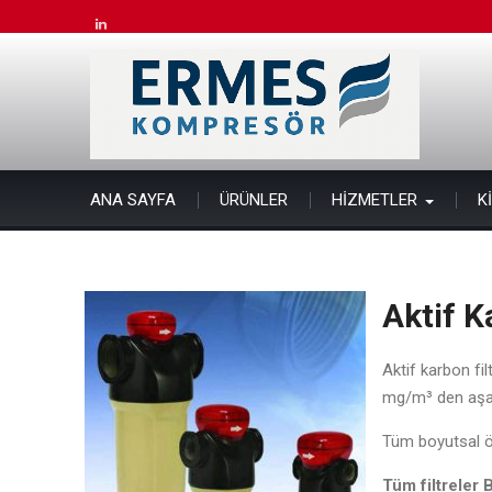
Skip
to
linkedin
content
ANA SAYFA
ÜRÜNLER
HİZMETLER
K
Aktif K
Aktif karbon fil
mg/m³ den aşağı
Tüm boyutsal öz
Tüm filtreler 