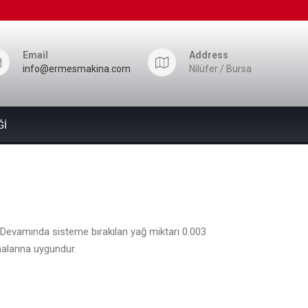
Email
Address
info@ermesmakina.com
Nilüfer / Bursa
Ğİ
ir. Devamında sisteme bırakılan yağ miktarı 0.003
malarına uygundur.