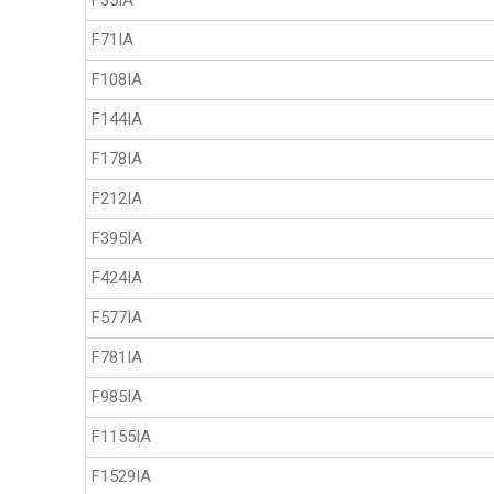
F35IA
F71IA
F108IA
F144IA
F178IA
F212IA
F395IA
F424IA
F577IA
F781IA
F985IA
F1155IA
F1529IA