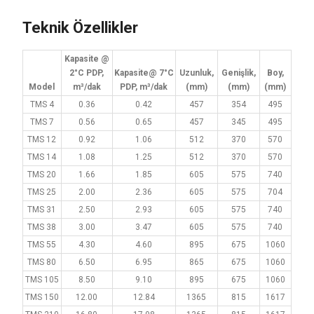
Teknik Özellikler
Kapasite @
2°C PDP,
Kapasite@ 7°C
Uzunluk,
Genişlik,
Boy,
Model
m³/dak
PDP, m³/dak
(mm)
(mm)
(mm)
TMS 4
0.36
0.42
457
354
495
TMS 7
0.56
0.65
457
345
495
TMS 12
0.92
1.06
512
370
570
TMS 14
1.08
1.25
512
370
570
TMS 20
1.66
1.85
605
575
740
TMS 25
2.00
2.36
605
575
704
TMS 31
2.50
2.93
605
575
740
TMS 38
3.00
3.47
605
575
740
TMS 55
4.30
4.60
895
675
1060
TMS 80
6.50
6.95
865
675
1060
TMS 105
8.50
9.10
895
675
1060
TMS 150
12.00
12.84
1365
815
1617