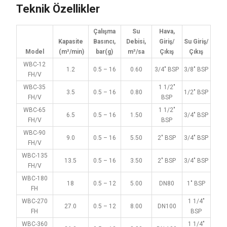
Teknik Özellikler
Çalışma
Su
Hava,
Kapasite
Basıncı,
Debisi,
Giriş/
Su Giriş/
Model
(m³/min)
bar(g)
m³/sa
Çıkış
Çıkış
WBC-12
1.2
0.5 – 16
0.60
3/4″ BSP
3/8″ BSP
FH/V
WBC-35
1 1/2″
3.5
0.5 – 16
0.80
1/2″ BSP
FH/V
BSP
WBC-65
1 1/2″
6.5
0.5 – 16
1.50
3/4″ BSP
FH/V
BSP
WBC-90
9.0
0.5 – 16
5.50
2″ BSP
3/4″ BSP
FH/V
WBC-135
13.5
0.5 – 16
3.50
2″ BSP
3/4″ BSP
FH/V
WBC-180
18
0.5 – 12
5.00
DN80
1″ BSP
FH
WBC-270
1 1/4″
27.0
0.5 – 12
8.00
DN100
FH
BSP
WBC-360
1 1/4″